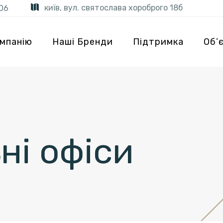
київ, вул. святослава хороброго 18б
06
мпанію
Наші Бренди
Підтримка
Об’
ні офіси