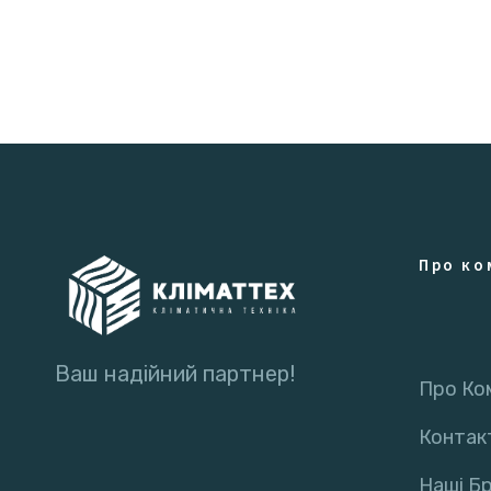
Про ко
Ваш надійний партнер!
Про Ко
Контак
Наші Б