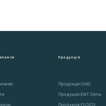
мпанію
Продукція
мпанію
Продукція CHiQ
ти
Продукція EWT Clima
ренди
Продукція FUJICO