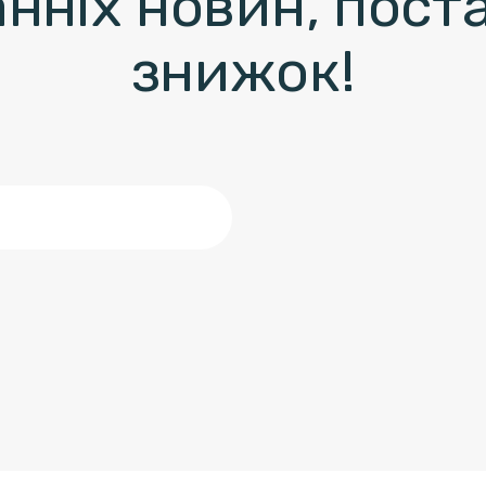
нніх новин, пост
знижок!