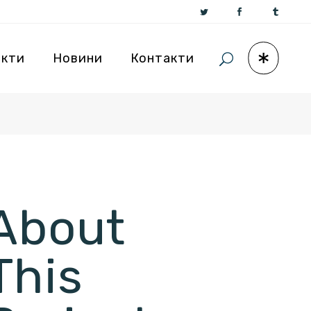
єкти
Новини
Контакти
About
This