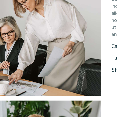
in
al
no
ut
en
C
T
S