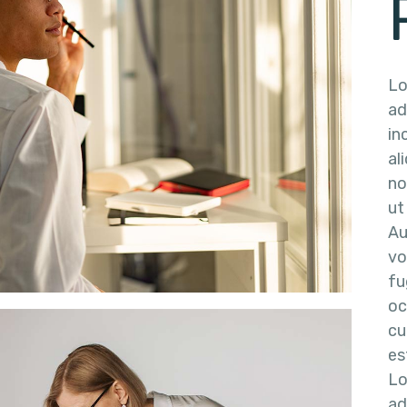
Lo
ad
in
al
no
ut
Au
vo
fu
oc
cu
es
Lo
ad